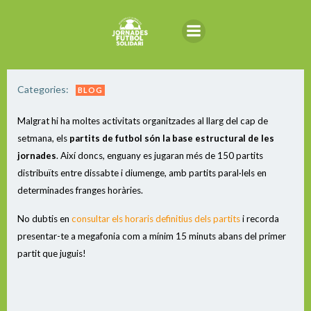
Saltar
al
contenido
Categories:
BLOG
Malgrat hi ha moltes activitats organitzades al llarg del cap de
setmana, els
partits de futbol són la base estructural de les
jornades
. Així doncs, enguany es jugaran més de 150 partits
distribuïts entre dissabte i diumenge, amb partits paral·lels en
determinades franges horàries.
No dubtis en
consultar els horaris definitius dels partits
i recorda
presentar-te a megafonia com a mínim 15 minuts abans del primer
partit que juguis!