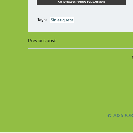
Tags:
Sin etiqueta
Navegación
Previous post
de
entradas
© 2026 JOR