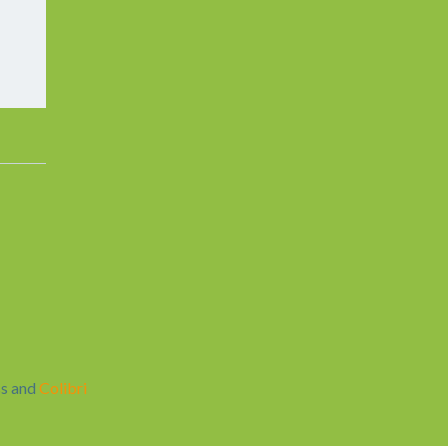
s and
Colibri